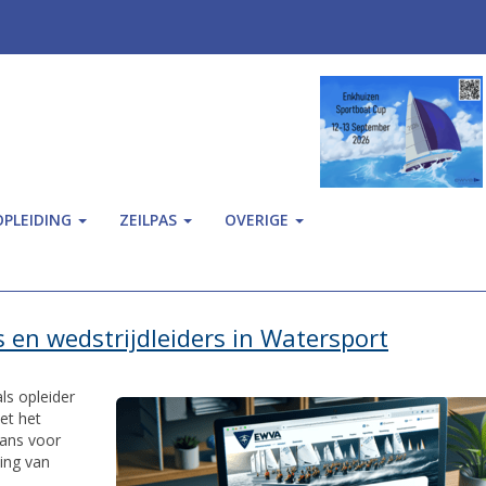
OPLEIDING
ZEILPAS
OVERIGE
s en wedstrijdleiders in Watersport
ls opleider
et het
kans voor
ding van