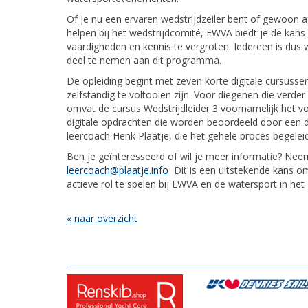
Of je nu een ervaren wedstrijdzeiler bent of gewoon af
helpen bij het wedstrijdcomité, EWVA biedt je de kans
vaardigheden en kennis te vergroten. Iedereen is du
deel te nemen aan dit programma.
De opleiding begint met zeven korte digitale cursussen
zelfstandig te voltooien zijn. Voor diegenen die verder
omvat de cursus Wedstrijdleider 3 voornamelijk het v
digitale opdrachten die worden beoordeeld door een
leercoach Henk Plaatje, die het gehele proces begelei
Ben je geïnteresseerd of wil je meer informatie? Nee
leercoach@plaatje.info
Dit is een uitstekende kans o
actieve rol te spelen bij EWVA en de watersport in he
« naar overzicht